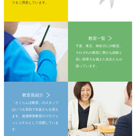
スをご用意しています。
教室一覧
千葉、東京、神奈川に14教室。
それぞれの教室に豊かな経験と
高い指導力を備えた先生たちが
揃っています。
教室長紹介
「さくらんぼ教室」のスタッフ
はいつも笑顔で生徒さんを迎え
ます。発達障害教育のプロフェ
ッショナルとして活躍していま
す。