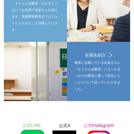
「さくらんぼ教室」のスタッフ
はいつも笑顔で生徒さんを迎え
ます。発達障害教育のプロフェ
ッショナルとして活躍していま
す。
在籍生紹介
教室に在籍している生徒さんに
「さくらんぼ教室」に入ったき
っかけや教室に通って変化した
ことについて語っていただきま
した。