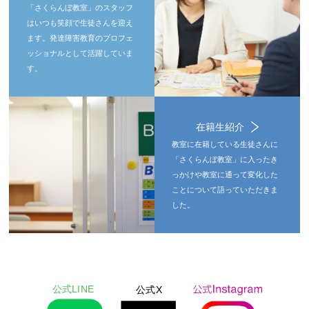
「さくらんぼ教室」のスタッフ
はいつも笑顔で生徒さんを迎え
ます。発達障害教育のプロフェ
ッショナルとして活躍していま
す。
在籍生紹介
教室に在籍している生徒さんに
「さくらんぼ教室」に入ったき
っかけや教室に通って変化した
ことについて語っていただきま
した。