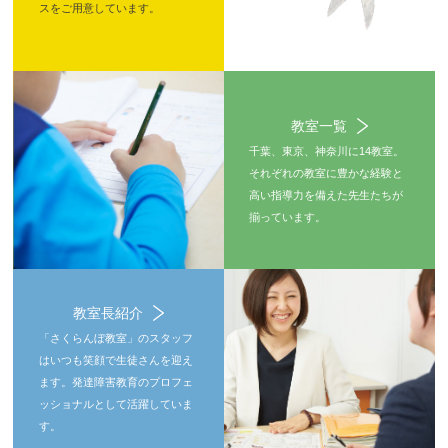
スをご用意しています。
教室一覧
千葉、東京、神奈川に14教室。
それぞれの教室に豊かな経験と
高い指導力を備えた先生たちが
揃っています。
教室長紹介
「さくらんぼ教室」のスタッフ
はいつも笑顔で生徒さんを迎え
ます。発達障害教育のプロフェ
ッショナルとして活躍していま
す。