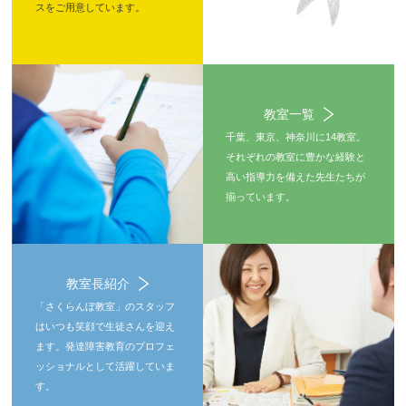
スをご用意しています。
教室一覧
千葉、東京、神奈川に14教室。
それぞれの教室に豊かな経験と
高い指導力を備えた先生たちが
揃っています。
教室長紹介
「さくらんぼ教室」のスタッフ
はいつも笑顔で生徒さんを迎え
ます。発達障害教育のプロフェ
ッショナルとして活躍していま
す。