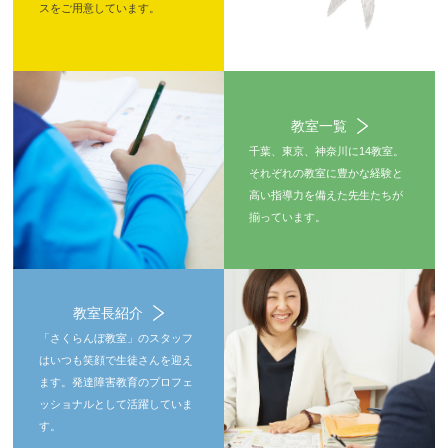
スをご用意しています。
教室一覧
千葉、東京、神奈川に14教室。
それぞれの教室に豊かな経験と
高い指導力を備えた先生たちが
揃っています。
教室長紹介
「さくらんぼ教室」のスタッフ
はいつも笑顔で生徒さんを迎え
ます。発達障害教育のプロフェ
ッショナルとして活躍していま
す。