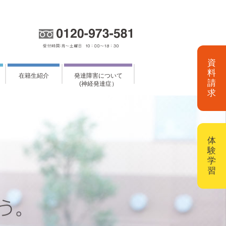
資
料
在籍生紹介
発達障害について
請
(神経発達症）
求
体
験
学
習