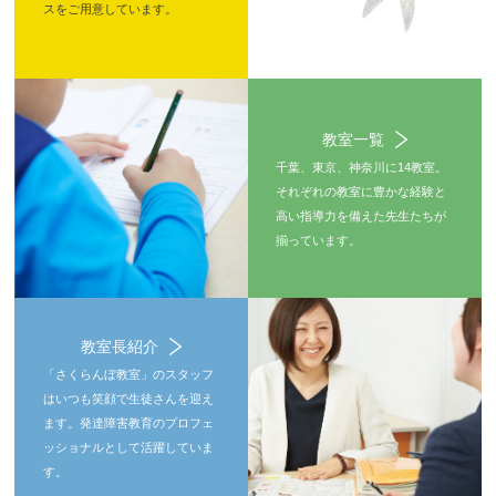
スをご用意しています。
教室一覧
千葉、東京、神奈川に14教室。
それぞれの教室に豊かな経験と
高い指導力を備えた先生たちが
揃っています。
教室長紹介
「さくらんぼ教室」のスタッフ
はいつも笑顔で生徒さんを迎え
ます。発達障害教育のプロフェ
ッショナルとして活躍していま
す。