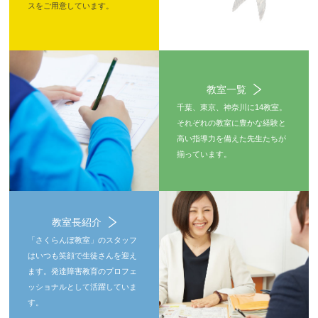
スをご用意しています。
教室一覧
千葉、東京、神奈川に14教室。
それぞれの教室に豊かな経験と
高い指導力を備えた先生たちが
揃っています。
教室長紹介
「さくらんぼ教室」のスタッフ
はいつも笑顔で生徒さんを迎え
ます。発達障害教育のプロフェ
ッショナルとして活躍していま
す。