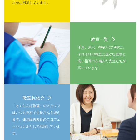
スをご用意しています。
教室一覧
千葉、東京、神奈川に14教室。
それぞれの教室に豊かな経験と
高い指導力を備えた先生たちが
揃っています。
教室長紹介
「さくらんぼ教室」のスタッフ
はいつも笑顔で生徒さんを迎え
ます。発達障害教育のプロフェ
ッショナルとして活躍していま
す。