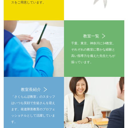
スをご用意しています。
教室一覧
千葉、東京、神奈川に14教室。
それぞれの教室に豊かな経験と
高い指導力を備えた先生たちが
揃っています。
教室長紹介
「さくらんぼ教室」のスタッフ
はいつも笑顔で生徒さんを迎え
ます。発達障害教育のプロフェ
ッショナルとして活躍していま
す。