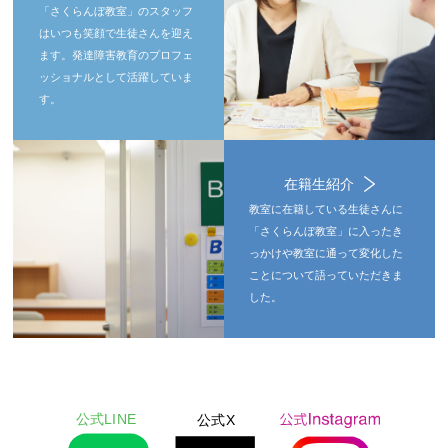
「さくらんぼ教室」のスタッフ
はいつも笑顔で生徒さんを迎え
ます。発達障害教育のプロフェ
ッショナルとして活躍していま
す。
在籍生紹介
教室に在籍している生徒さんに
「さくらんぼ教室」に入ったき
っかけや教室に通って変化した
ことについて語っていただきま
した。