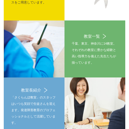
スをご用意しています。
教室一覧
千葉、東京、神奈川に14教室。
それぞれの教室に豊かな経験と
高い指導力を備えた先生たちが
揃っています。
教室長紹介
「さくらんぼ教室」のスタッフ
はいつも笑顔で生徒さんを迎え
ます。発達障害教育のプロフェ
ッショナルとして活躍していま
す。