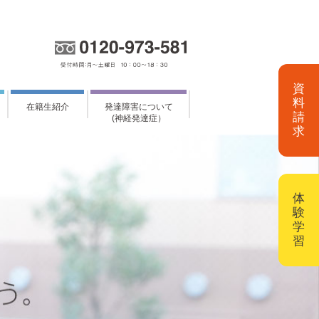
資
料
在籍生紹介
発達障害について
請
(神経発達症）
求
体
験
学
習