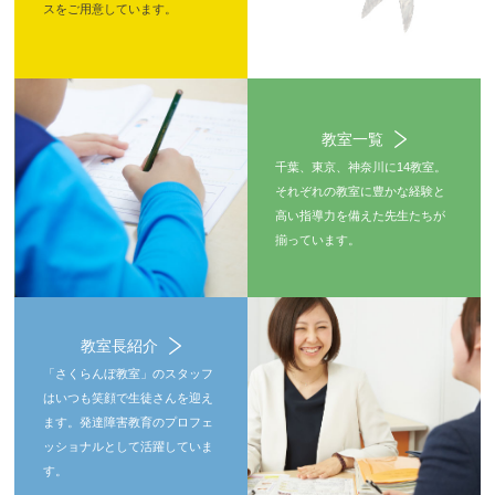
スをご用意しています。
教室一覧
千葉、東京、神奈川に14教室。
それぞれの教室に豊かな経験と
高い指導力を備えた先生たちが
揃っています。
教室長紹介
「さくらんぼ教室」のスタッフ
はいつも笑顔で生徒さんを迎え
ます。発達障害教育のプロフェ
ッショナルとして活躍していま
す。