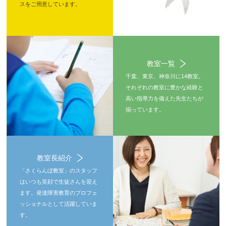
スをご用意しています。
教室一覧
千葉、東京、神奈川に14教室。
それぞれの教室に豊かな経験と
高い指導力を備えた先生たちが
揃っています。
教室長紹介
「さくらんぼ教室」のスタッフ
はいつも笑顔で生徒さんを迎え
ます。発達障害教育のプロフェ
ッショナルとして活躍していま
す。