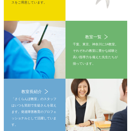
スをご用意しています。
教室一覧
千葉、東京、神奈川に14教室。
それぞれの教室に豊かな経験と
高い指導力を備えた先生たちが
揃っています。
教室長紹介
「さくらんぼ教室」のスタッフ
はいつも笑顔で生徒さんを迎え
ます。発達障害教育のプロフェ
ッショナルとして活躍していま
す。