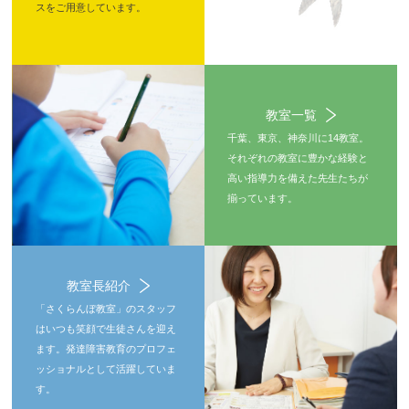
スをご用意しています。
教室一覧
千葉、東京、神奈川に14教室。
それぞれの教室に豊かな経験と
高い指導力を備えた先生たちが
揃っています。
教室長紹介
「さくらんぼ教室」のスタッフ
はいつも笑顔で生徒さんを迎え
ます。発達障害教育のプロフェ
ッショナルとして活躍していま
す。