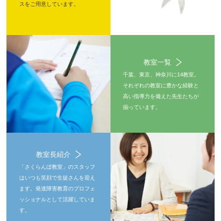
スをご用意しています。
教室一覧
千葉、東京、神奈川に14教室。
それぞれの教室に豊かな経験と
高い指導力を備えた先生たちが
揃っています。
教室長紹介
「さくらんぼ教室」のスタッフ
はいつも笑顔で生徒さんを迎え
ます。発達障害教育のプロフェ
ッショナルとして活躍していま
す。