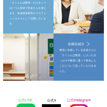
「さくらんぼ教室」のスタッフ
はいつも笑顔で生徒さんを迎え
ます。発達障害教育のプロフェ
ッショナルとして活躍していま
す。
在籍生紹介
教室に在籍している生徒さんに
「さくらんぼ教室」に入ったき
っかけや教室に通って変化した
ことについて語っていただきま
した。