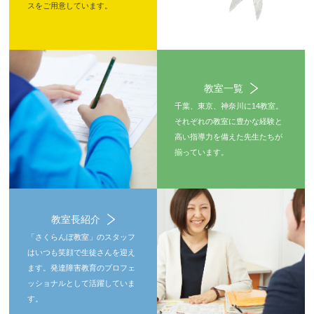
スをご用意しています。
教室一覧
千葉、東京、神奈川に14教室。
それぞれの教室に豊かな経験と
高い指導力を備えた先生たちが
揃っています。
教室長紹介
「さくらんぼ教室」のスタッフ
はいつも笑顔で生徒さんを迎え
ます。発達障害教育のプロフェ
ッショナルとして活躍していま
す。