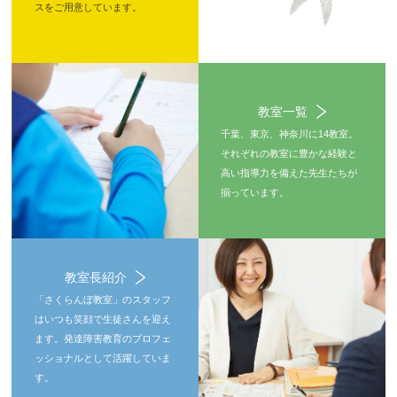
スをご用意しています。
教室一覧
千葉、東京、神奈川に14教室。
それぞれの教室に豊かな経験と
高い指導力を備えた先生たちが
揃っています。
教室長紹介
「さくらんぼ教室」のスタッフ
はいつも笑顔で生徒さんを迎え
ます。発達障害教育のプロフェ
ッショナルとして活躍していま
す。