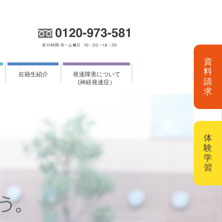
資
料
在籍生紹介
発達障害について
請
(神経発達症）
求
体
験
学
習