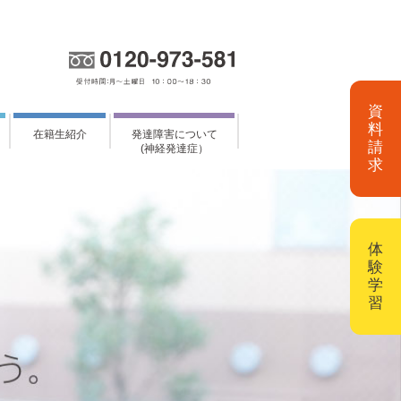
資
料
在籍生紹介
発達障害について
請
(神経発達症）
求
体
験
学
習