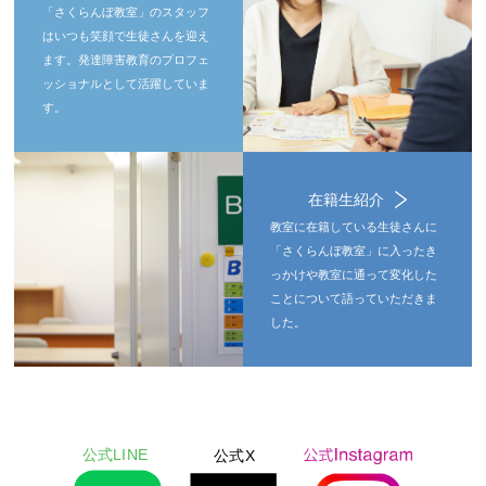
「さくらんぼ教室」のスタッフ
はいつも笑顔で生徒さんを迎え
ます。発達障害教育のプロフェ
ッショナルとして活躍していま
す。
在籍生紹介
教室に在籍している生徒さんに
「さくらんぼ教室」に入ったき
っかけや教室に通って変化した
ことについて語っていただきま
した。