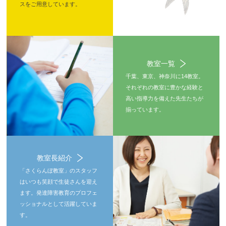
スをご用意しています。
教室一覧
千葉、東京、神奈川に14教室。
それぞれの教室に豊かな経験と
高い指導力を備えた先生たちが
揃っています。
教室長紹介
「さくらんぼ教室」のスタッフ
はいつも笑顔で生徒さんを迎え
ます。発達障害教育のプロフェ
ッショナルとして活躍していま
す。