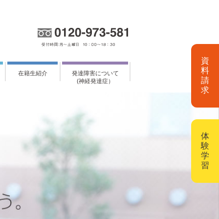
資
料
在籍生紹介
発達障害について
請
(神経発達症）
求
体
験
学
習