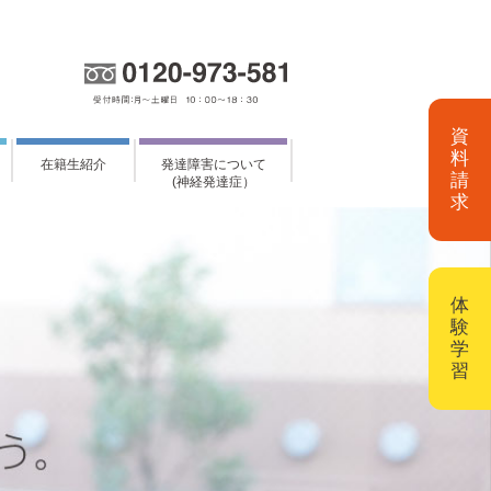
資
料
在籍生紹介
発達障害について
請
(神経発達症）
求
体
験
学
習