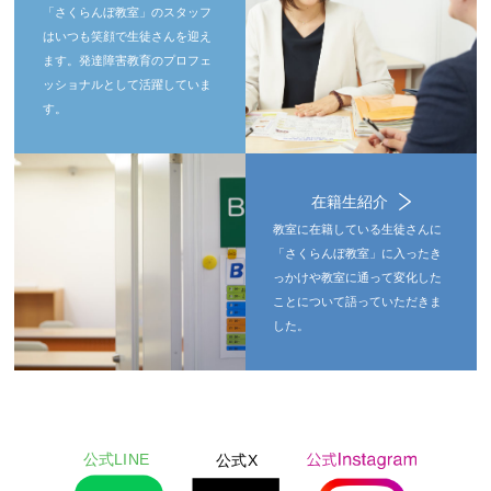
「さくらんぼ教室」のスタッフ
はいつも笑顔で生徒さんを迎え
ます。発達障害教育のプロフェ
ッショナルとして活躍していま
す。
在籍生紹介
教室に在籍している生徒さんに
「さくらんぼ教室」に入ったき
っかけや教室に通って変化した
ことについて語っていただきま
した。