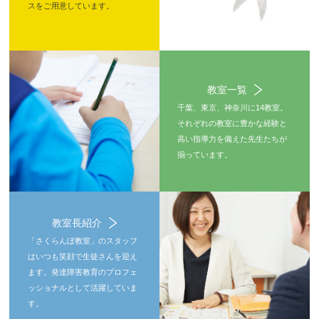
スをご用意しています。
教室一覧
千葉、東京、神奈川に14教室。
それぞれの教室に豊かな経験と
高い指導力を備えた先生たちが
揃っています。
教室長紹介
「さくらんぼ教室」のスタッフ
はいつも笑顔で生徒さんを迎え
ます。発達障害教育のプロフェ
ッショナルとして活躍していま
す。