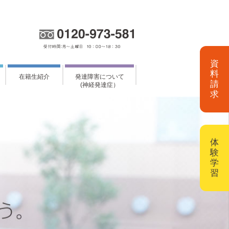
資
料
在籍生紹介
発達障害について
請
(神経発達症）
求
体
験
学
習