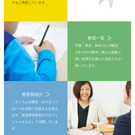
スをご用意しています。
教室一覧
千葉、東京、神奈川に14教室。
それぞれの教室に豊かな経験と
高い指導力を備えた先生たちが
揃っています。
教室長紹介
「さくらんぼ教室」のスタッフ
はいつも笑顔で生徒さんを迎え
ます。発達障害教育のプロフェ
ッショナルとして活躍していま
す。