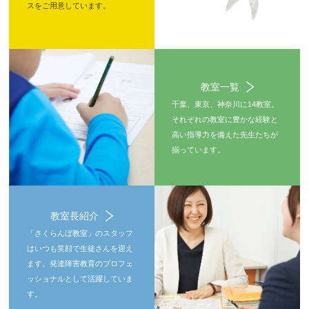
スをご用意しています。
教室一覧
千葉、東京、神奈川に14教室。
それぞれの教室に豊かな経験と
高い指導力を備えた先生たちが
揃っています。
教室長紹介
「さくらんぼ教室」のスタッフ
はいつも笑顔で生徒さんを迎え
ます。発達障害教育のプロフェ
ッショナルとして活躍していま
す。