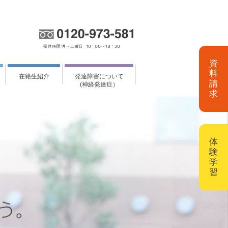
資
料
在籍生紹介
発達障害について
請
(神経発達症）
求
体
験
学
習