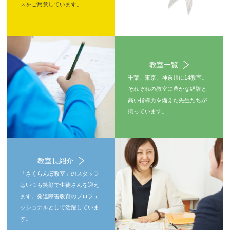
スをご用意しています。
教室一覧
千葉、東京、神奈川に14教室。
それぞれの教室に豊かな経験と
高い指導力を備えた先生たちが
揃っています。
教室長紹介
「さくらんぼ教室」のスタッフ
はいつも笑顔で生徒さんを迎え
ます。発達障害教育のプロフェ
ッショナルとして活躍していま
す。