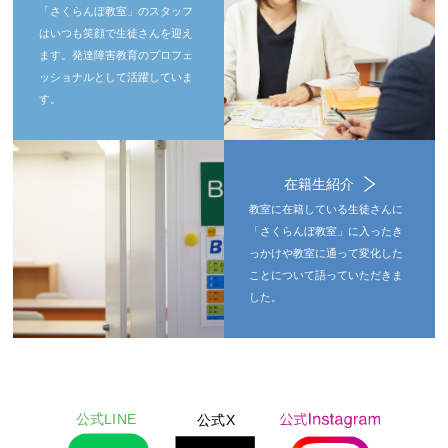
「さくらんぼ教室」のスタッフ
はいつも笑顔で生徒さんを迎え
ます。発達障害教育のプロフェ
ッショナルとして活躍していま
す。
在籍生紹介
教室に在籍している生徒さんに
「さくらんぼ教室」に入ったき
っかけや教室に通って変化した
ことについて語っていただきま
した。