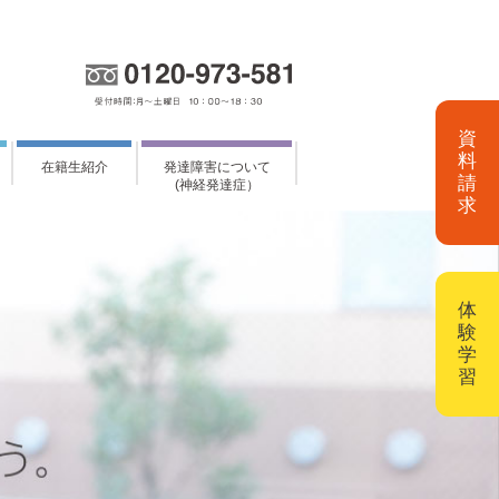
資
料
在籍生紹介
発達障害について
請
(神経発達症）
求
体
験
学
習