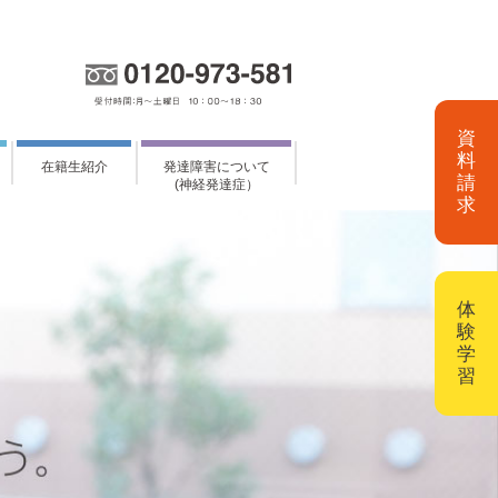
資
料
在籍生紹介
発達障害について
請
(神経発達症）
求
体
験
学
習