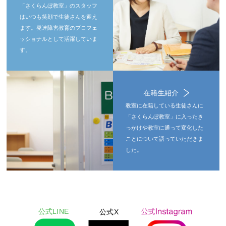
「さくらんぼ教室」のスタッフ
はいつも笑顔で生徒さんを迎え
ます。発達障害教育のプロフェ
ッショナルとして活躍していま
す。
在籍生紹介
教室に在籍している生徒さんに
「さくらんぼ教室」に入ったき
っかけや教室に通って変化した
ことについて語っていただきま
した。