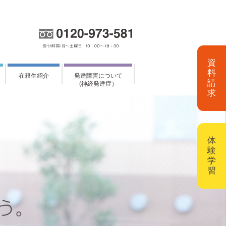
資
料
在籍生紹介
発達障害について
請
(神経発達症）
求
体
験
学
習