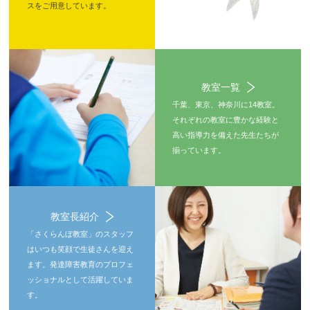
スをご用意しています。
教室一覧
千葉、東京、神奈川に14教室。
それぞれの教室に豊かな経験と
高い指導力を備えた先生たちが
揃っています。
教室長紹介
「さくらんぼ教室」のスタッフ
はいつも笑顔で生徒さんを迎え
ます。発達障害教育のプロフェ
ッショナルとして活躍していま
す。