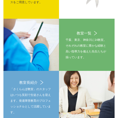
スをご用意しています。
教室一覧
千葉、東京、神奈川に14教室。
それぞれの教室に豊かな経験と
高い指導力を備えた先生たちが
揃っています。
教室長紹介
「さくらんぼ教室」のスタッフ
はいつも笑顔で生徒さんを迎え
ます。発達障害教育のプロフェ
ッショナルとして活躍していま
す。