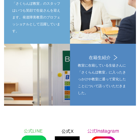
「さくらんぼ教室」のスタッフ
はいつも笑顔で生徒さんを迎え
ます。発達障害教育のプロフェ
ッショナルとして活躍していま
す。
在籍生紹介
教室に在籍している生徒さんに
「さくらんぼ教室」に入ったき
っかけや教室に通って変化した
ことについて語っていただきま
した。