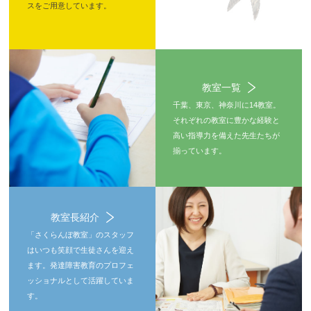
スをご用意しています。
教室一覧
千葉、東京、神奈川に14教室。
それぞれの教室に豊かな経験と
高い指導力を備えた先生たちが
揃っています。
教室長紹介
「さくらんぼ教室」のスタッフ
はいつも笑顔で生徒さんを迎え
ます。発達障害教育のプロフェ
ッショナルとして活躍していま
す。