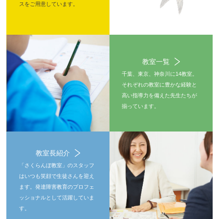
スをご用意しています。
教室一覧
千葉、東京、神奈川に14教室。
それぞれの教室に豊かな経験と
高い指導力を備えた先生たちが
揃っています。
教室長紹介
「さくらんぼ教室」のスタッフ
はいつも笑顔で生徒さんを迎え
ます。発達障害教育のプロフェ
ッショナルとして活躍していま
す。