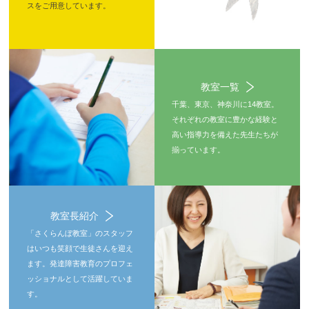
スをご用意しています。
教室一覧
千葉、東京、神奈川に14教室。
それぞれの教室に豊かな経験と
高い指導力を備えた先生たちが
揃っています。
教室長紹介
「さくらんぼ教室」のスタッフ
はいつも笑顔で生徒さんを迎え
ます。発達障害教育のプロフェ
ッショナルとして活躍していま
す。