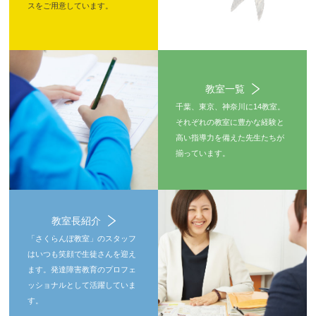
スをご用意しています。
教室一覧
千葉、東京、神奈川に14教室。
それぞれの教室に豊かな経験と
高い指導力を備えた先生たちが
揃っています。
教室長紹介
「さくらんぼ教室」のスタッフ
はいつも笑顔で生徒さんを迎え
ます。発達障害教育のプロフェ
ッショナルとして活躍していま
す。