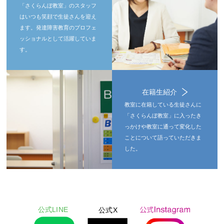
「さくらんぼ教室」のスタッフ
はいつも笑顔で生徒さんを迎え
ます。発達障害教育のプロフェ
ッショナルとして活躍していま
す。
在籍生紹介
教室に在籍している生徒さんに
「さくらんぼ教室」に入ったき
っかけや教室に通って変化した
ことについて語っていただきま
した。