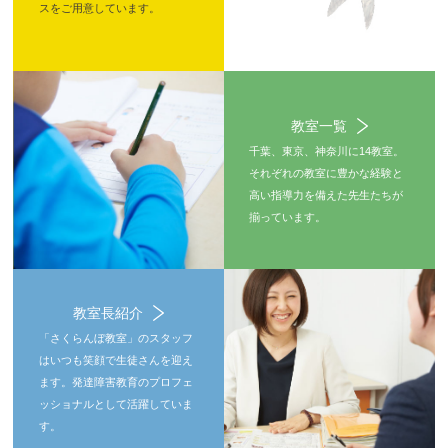
スをご用意しています。
教室一覧
千葉、東京、神奈川に14教室。
それぞれの教室に豊かな経験と
高い指導力を備えた先生たちが
揃っています。
教室長紹介
「さくらんぼ教室」のスタッフ
はいつも笑顔で生徒さんを迎え
ます。発達障害教育のプロフェ
ッショナルとして活躍していま
す。