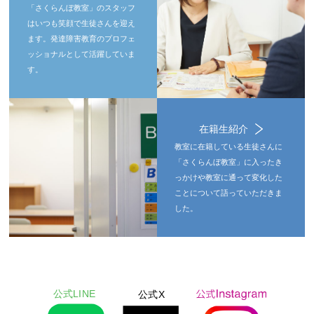
「さくらんぼ教室」のスタッフ
はいつも笑顔で生徒さんを迎え
ます。発達障害教育のプロフェ
ッショナルとして活躍していま
す。
在籍生紹介
教室に在籍している生徒さんに
「さくらんぼ教室」に入ったき
っかけや教室に通って変化した
ことについて語っていただきま
した。